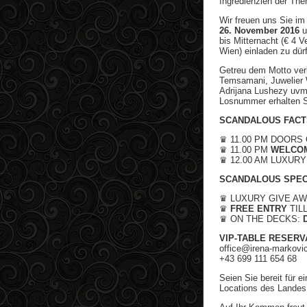
Ingredienzien der Th
Wir freuen uns Sie i
26. November 2016
u
bis Mitternacht (€ 4 
Wien) einladen zu dür
Getreu dem Motto verl
Temsamani, Juwelier 
Adrijana Lushezy uvm
Losnummer erhalten S
SCANDALOUS FACT
♛ 11.00 PM DOORS
♛ 11.00 PM
WELCO
♛ 12.00 AM LUXUR
SCANDALOUS SPEC
♛ LUXURY GIVE AW
♛
FREE ENTRY
TILL
♛ ON THE DECKS:
VIP-TABLE RESERV
office@irena-markovic
+43 699 111 654 68
Seien Sie bereit für e
Locations des Landes