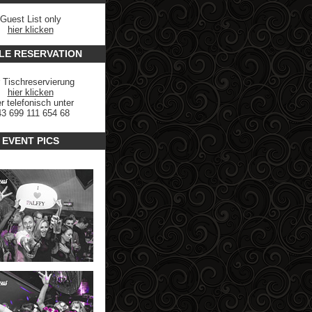
Guest List only
hier klicken
LE RESERVATION
 Tischreservierung
hier klicken
r telefonisch unter
3 699 111 654 68
EVENT PICS