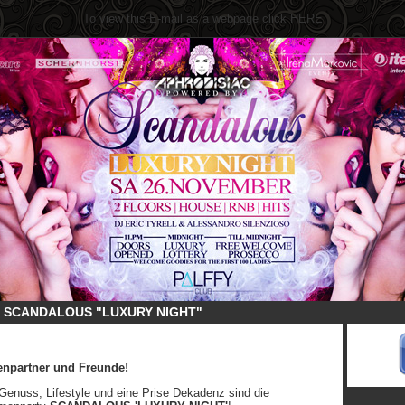
To view this E-mail as a webpage click HERE
SCANDALOUS "LUXURY NIGHT"
npartner und Freunde!
enuss, Lifestyle und eine Prise Dekadenz sind die