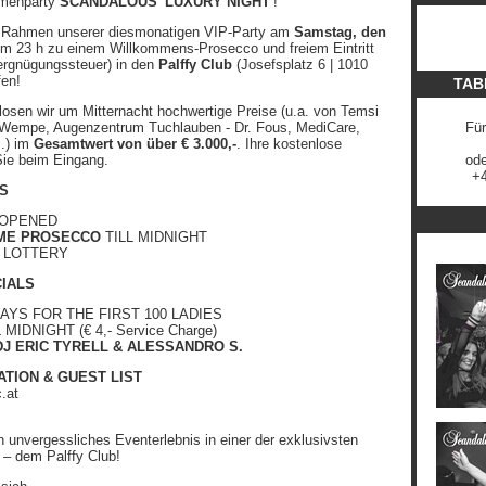
emenparty
SCANDALOUS 'LUXURY NIGHT'
!
m Rahmen unserer diesmonatigen VIP-Party am
Samstag, den
m 23 h zu einem Willkommens-Prosecco und freiem Eintritt
Vergnügungssteuer) in den
Palffy Club
(Josefsplatz 6 | 1010
fen!
TAB
osen wir um Mitternacht hochwertige Preise (u.a. von Temsi
Wempe, Augenzentrum Tuchlauben - Dr. Fous, MediCare,
Für
.) im
Gesamtwert von über € 3.000,-
. Ihre kostenlose
ie beim Eingang.
ode
+4
S
 OPENED
ME PROSECCO
TILL MIDNIGHT
Y LOTTERY
IALS
AYS FOR THE FIRST 100 LADIES
 MIDNIGHT (€ 4,- Service Charge)
DJ ERIC TYRELL & ALESSANDRO S.
ATION & GUEST LIST
.at
in unvergessliches Eventerlebnis in einer der exklusivsten
 – dem Palffy Club!